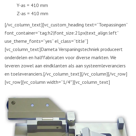
Y-as = 410 mm
Z-as = 410 mm
[/vc_column_text][vc_custom_heading text=”Toepassingen”
font_container=”tag:h2|font_size:21px|text_align:left”
use_theme_fonts=”yes” el_class=”title”]
[vc_column_text]Dameta Verspaningstechniek produceert
onderdelen en halffabricaten voor diverse markten. We
leveren zowel aan eindklanten als aan systeemleveranciers
en toeleveranciers.[/vc_column_text][/vc_column][/vc_row]
[vc_row][vc_column width=”1/4″][vc_column_text]