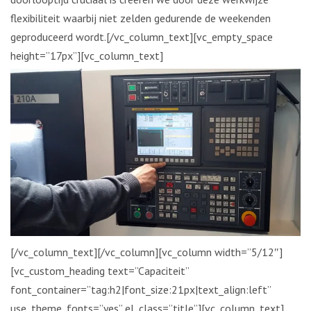
flexibiliteit waarbij niet zelden gedurende de weekenden
geproduceerd wordt.[/vc_column_text][vc_empty_space
height=”17px”][vc_column_text]
[/vc_column_text][/vc_column][vc_column width=”5/12″]
[vc_custom_heading text=”Capaciteit”
font_container=”tag:h2|font_size:21px|text_align:left”
use_theme_fonts=”yes” el_class=”title”][vc_column_text]